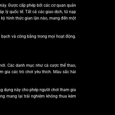
í này. Được cấp phép bởi các cơ quan quản
lý quốc tế. Tất cả các giao dịch, từ nạp
t kỳ hình thức gian lận nào, mang đến một
h bạch và công bằng trong mọi hoạt động.
 mới. Các danh mục như cá cược thể thao,
m gia các trò chơi yêu thích. Màu sắc hài
ng dụng này cho phép người chơi tham gia
động mang lại trải nghiệm không thua kém