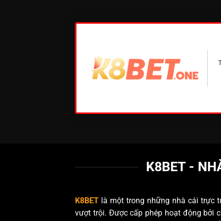
K8BET - NH
K8BET
là một trong những nhà cái trực t
vượt trội. Được cấp phép hoạt động bởi c