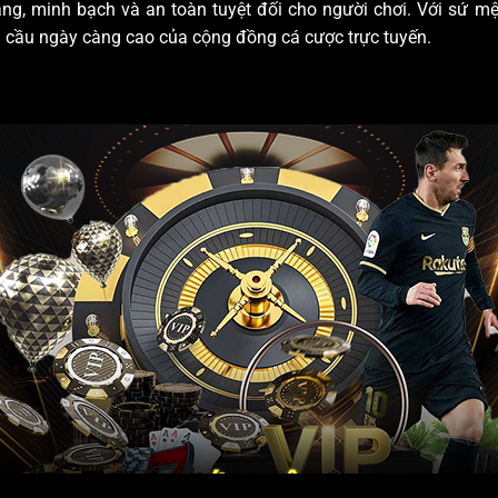
g, minh bạch và an toàn tuyệt đối cho người chơi. Với sứ m
u cầu ngày càng cao của cộng đồng cá cược trực tuyến.