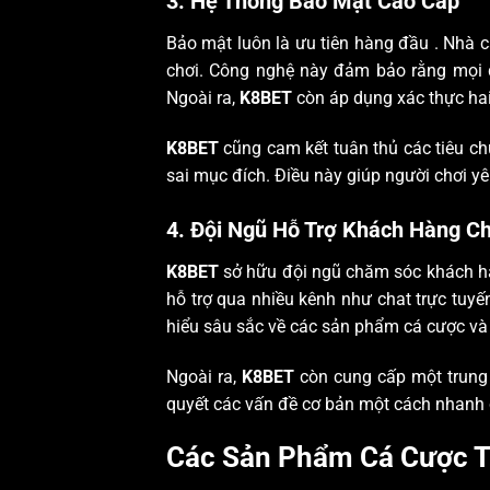
3. Hệ Thống Bảo Mật Cao Cấp
Bảo mật luôn là ưu tiên hàng đầu . Nhà 
chơi. Công nghệ này đảm bảo rằng mọi d
Ngoài ra,
K8BET
còn áp dụng
xác thực hai
K8BET
cũng cam kết tuân thủ các tiêu ch
sai mục đích. Điều này giúp người chơi y
4. Đội Ngũ Hỗ Trợ Khách Hàng C
K8BET
sở hữu đội ngũ chăm sóc khách 
hỗ trợ qua nhiều kênh như
chat trực tuyế
hiểu sâu sắc về các sản phẩm cá cược và 
Ngoài ra,
K8BET
còn cung cấp một trung t
quyết các vấn đề cơ bản một cách nhanh
Các Sản Phẩm Cá Cược 