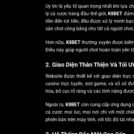
Uy tín là yếu tố quan trọng nhất khi lựa
lý cá cược hàng đầu thế giới,
K8BET
đảm b
tiền đến rút tiền, đều được xử lý minh b
sân chơi công bằng cho tất cả người chơi
Hơn nữa,
K8BET
thường xuyên được kiểm 
Điều này giúp người chơi hoàn toàn yên t
2. Giao Diện Thân Thiện Và Tối Ư
Website được thiết kế với giao diện trự
casino trực tuyến, slot game, và xổ số đ
hòa, bố cục rõ ràng và các tính năng được
Ngoài ra,
K8BET
còn cung cấp
ứng dụng 
cá cược mọi lúc, mọi nơi chỉ với một ch
phiên bản trên máy tính, với tốc độ tải nh