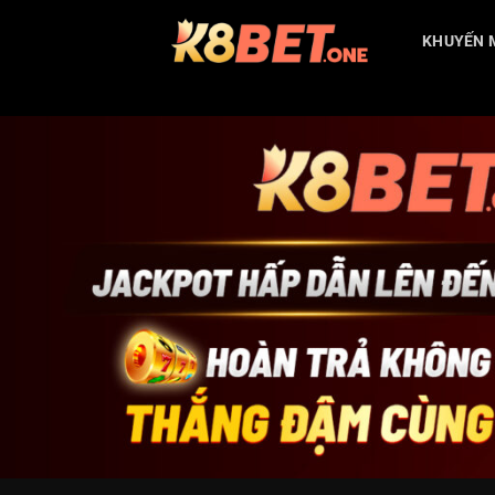
Skip
to
KHUYẾN 
content