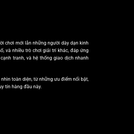
ười chơi mới lẫn những người dày dạn kinh
số
, và nhiều trò chơi giải trí khác, đáp ứng
c cạnh tranh, và hệ thống giao dịch nhanh
i nhìn toàn diện, từ những ưu điểm nổi bật,
uy tín hàng đầu này.