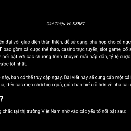
Giới Thiệu Về K8BET
n đại với giao diện thân thiện, dễ sử dụng, phù hợp cho cả ng
T
bao gồm
cá cược thể thao
,
casino trực tuyến
,
slot game
,
xổ 
y nổi bật với các chương trình
khuyến mãi hấp dẫn
, tỷ lệ cượ
ược tốt nhất.
 này, bạn có thể truy cập ngay
. Bài viết này sẽ cung cấp một cá
, đến các mẹo chơi hiệu quả, giúp bạn hiểu rõ hơn về nhà cái 
?
chắc tại thị trường Việt Nam nhờ vào các yếu tố nổi bật sau: